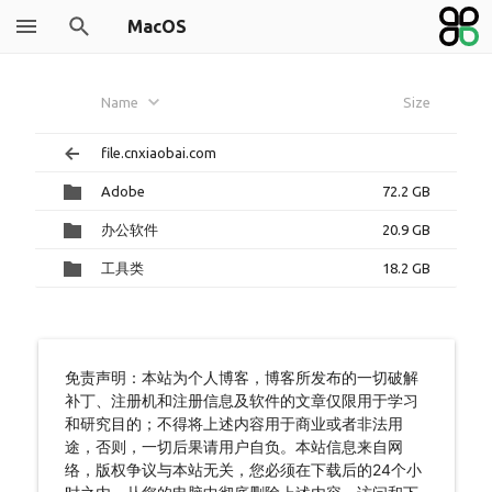
MacOS
Name
Size
file.cnxiaobai.com
Adobe
72.2 GB
办公软件
20.9 GB
工具类
18.2 GB