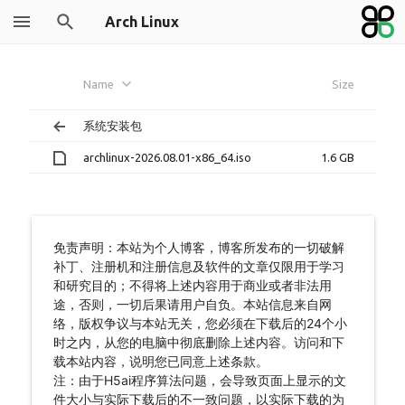
Arch Linux
Name
Size
系统安装包
archlinux-2026.08.01-x86_64.iso
1.6 GB